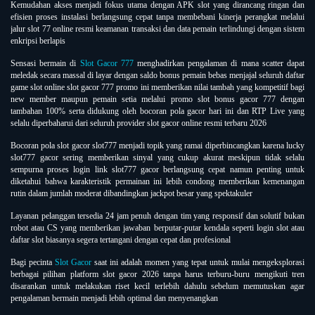
Kemudahan akses menjadi fokus utama dengan APK slot yang dirancang ringan dan
efisien proses instalasi berlangsung cepat tanpa membebani kinerja perangkat melalui
jalur slot 77 online resmi keamanan transaksi dan data pemain terlindungi dengan sistem
enkripsi berlapis
Sensasi bermain di
Slot Gacor 777
menghadirkan pengalaman di mana scatter dapat
meledak secara massal di layar dengan saldo bonus pemain bebas menjajal seluruh daftar
game slot online slot gacor 777 promo ini memberikan nilai tambah yang kompetitif bagi
new member maupun pemain setia melalui promo slot bonus gacor 777 dengan
tambahan 100% serta didukung oleh bocoran pola gacor hari ini dan RTP Live yang
selalu diperbaharui dari seluruh provider slot gacor online resmi terbaru 2026
Bocoran pola slot gacor slot777 menjadi topik yang ramai diperbincangkan karena lucky
slot777 gacor sering memberikan sinyal yang cukup akurat meskipun tidak selalu
sempurna proses login link slot777 gacor berlangsung cepat namun penting untuk
diketahui bahwa karakteristik permainan ini lebih condong memberikan kemenangan
rutin dalam jumlah moderat dibandingkan jackpot besar yang spektakuler
Layanan pelanggan tersedia 24 jam penuh dengan tim yang responsif dan solutif bukan
robot atau CS yang memberikan jawaban berputar-putar kendala seperti login slot atau
daftar slot biasanya segera tertangani dengan cepat dan profesional
Bagi pecinta
Slot Gacor
saat ini adalah momen yang tepat untuk mulai mengeksplorasi
berbagai pilihan platform slot gacor 2026 tanpa harus terburu-buru mengikuti tren
disarankan untuk melakukan riset kecil terlebih dahulu sebelum memutuskan agar
pengalaman bermain menjadi lebih optimal dan menyenangkan