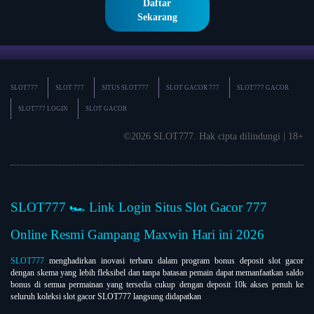
Daftar
Sekarang
SLOT777
SLOT 777
SITUS SLOT777
SLOT GACOR 777
SLOT777 GACOR
SLOT777 LOGIN
SLOT GACOR
©2026 SLOT777. Hak cipta dilindungi | 18+
SLOT777 🏎️ Link Login Situs Slot Gacor 777
Online Resmi Gampang Maxwin Hari ini 2026
SLOT777
menghadirkan inovasi terbaru dalam program bonus deposit slot gacor
dengan skema yang lebih fleksibel dan tanpa batasan pemain dapat memanfaatkan saldo
bonus di semua permainan yang tersedia cukup dengan deposit 10k akses penuh ke
seluruh koleksi slot gacor SLOT777 langsung didapatkan