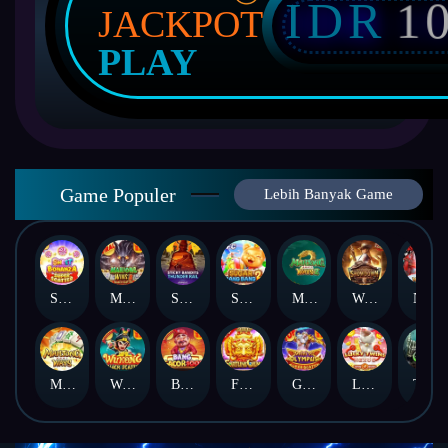
IDR
1
JACKPOT
PLAY
Game Populer
Lebih Banyak Game
Sweet Bonanza Super Scatter
Mahjong Wins 3 – Black Scatter
Sticky Bandits Thunder Rail
Sugar Bang Bang 2
Mahjong Ways 2
Wild Bounty Showdown
Nexus Koi Gate
Mahjong Ways
Wukong - Black Scatter
Bang Gacor 1000
Fortune Gems
Gates of Olympus Super Scatter
Lucky Twins Nexus
The Crypt